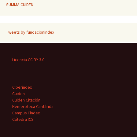
SUMMA CUIDEN
Tweets by fundacionindex
Licencia CC BY 3.0
Ciberindex
Cuiden
Cuiden Citación
Hemeroteca Cantárida
Campus Findex
Cátedra ICS